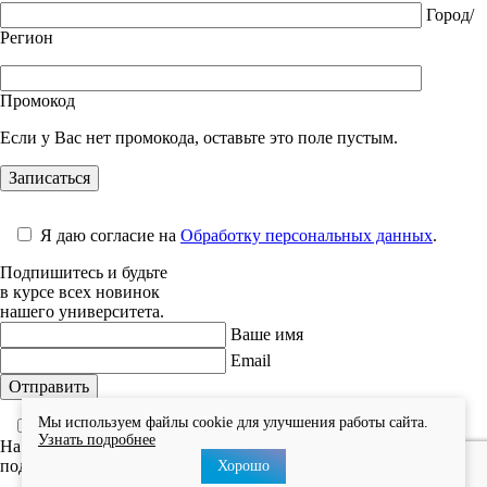
Город/
Регион
Промокод
Если у Вас нет промокода, оставьте это поле пустым.
Я даю согласие на
Обработку персональных данных
.
Подпишитесь и будьте
в курсе всех новинок
нашего университета.
Ваше имя
Email
Мы используем файлы cookie для улучшения работы сайта.
Я даю согласие на
Обработку персональных данных
.
Узнать подробнее
На ваш email было отправлено письмо со ссылкой
подтверждения подписки ;)
Хорошо