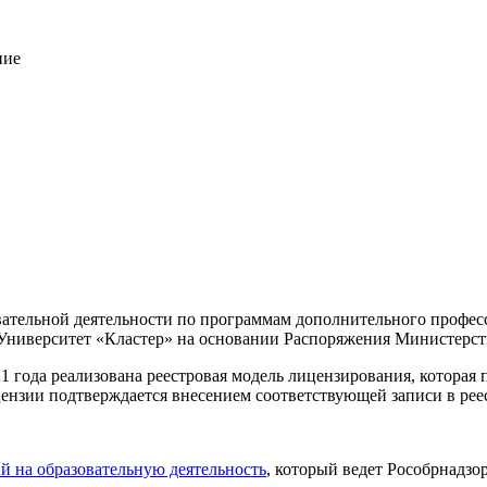
ние
овательной деятельности по программам дополнительного профе
иверситет «Кластер» на основании Распоряжения Министерства 
21 года реализована реестровая модель лицензирования, которая
ензии подтверждается внесением соответствующей записи в рее
й на образовательную деятельность
, который ведет Рособрнадзо